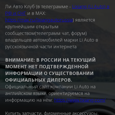
Ли Авто Клуб (в телеграмме -
Lixiang (Li Auto) в
РФ и СНГ
и в MAX:
https://max.ru/lixiangautorussia
) является
крупнейшим открытым
сообществом(телеграмм чат, форум)
владельцев автомобилей марки Li Auto в
русскоязычной части интернета
ВНИМАНИЕ: В РОССИИ НА ТЕКУЩИЙ
МОМЕНТ НЕТ ПОДТВЕРЖДЕННОЙ
ИНФОРМАЦИИ О СУЩЕСТВОВАНИИ
ОФИЦИАЛЬНЫХ ДИЛЕРОВ.
Официальный сайт компании Li Auto на
английском языке, ориентируемся на
информацию на нём:
https://www.lixiang.com/
Купить запчасти, фирменные аксессуары,