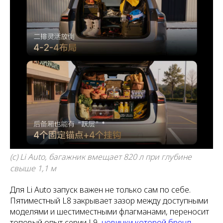
(c) Li Auto, багажник вмещает 820 л при глубине
свыше 1,1 м
Для Li Auto запуск важен не только сам по себе.
Пятиместный L8 закрывает зазор между доступными
моделями и шестиместными флагманами, переносит
топовый опыт серии L9,
новинки которой бренд