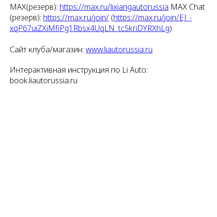
MAX(резерв):
https://max.ru/lixiangautorussia
MAX Chat
(резерв):
https://max.ru/join/
(
https://max.ru/join/EJ_-
xqP67uiZXiMfiPg1Rbsx4UqLN_tc5kriDYRXhLg
)
Сайт клуба/магазин:
www.liautorussia.ru
Интерактивная инструкция по Li Auto:
book.liautorussia.ru