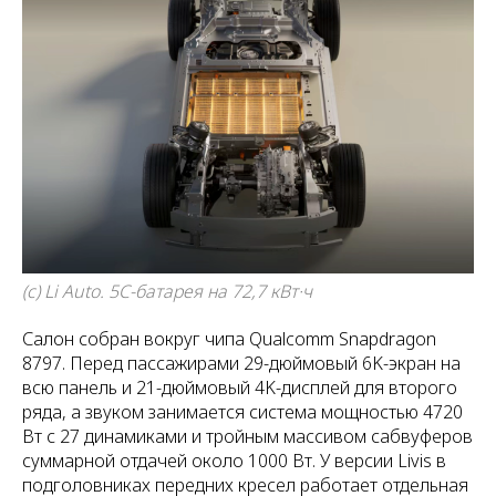
(c) Li Auto. 5C-батарея на 72,7 кВт·ч
Салон собран вокруг чипа Qualcomm Snapdragon
8797. Перед пассажирами 29-дюймовый 6K-экран на
всю панель и 21-дюймовый 4K-дисплей для второго
ряда, а звуком занимается система мощностью 4720
Вт с 27 динамиками и тройным массивом сабвуферов
суммарной отдачей около 1000 Вт. У версии Livis в
подголовниках передних кресел работает отдельная