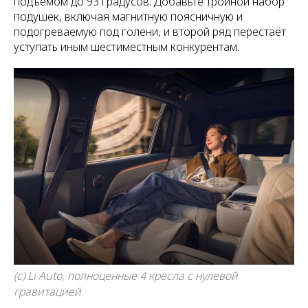
подъёмом до 93 градусов. Добавьте тройной набор
подушек, включая магнитную поясничную и
подогреваемую под голени, и второй ряд перестаёт
уступать иным шестиместным конкурентам.
(с) Li Auto, полноценные 4 кресла с нулевой
гравитацией