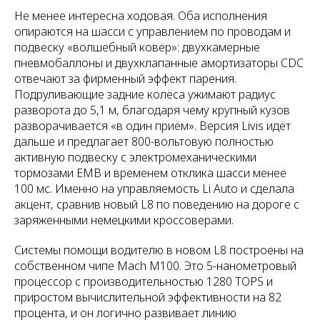
Не менее интересна ходовая. Оба исполнения
опираются на шасси с управлением по проводам и
подвеску «волшебный ковёр»: двухкамерные
пневмобаллоны и двухклапанные амортизаторы CDC
отвечают за фирменный эффект парения.
Подруливающие задние колёса ужимают радиус
разворота до 5,1 м, благодаря чему крупный кузов
разворачивается «в один приём». Версия Livis идёт
дальше и предлагает 800-вольтовую полностью
активную подвеску с электромеханическими
тормозами EMB и временем отклика шасси менее
100 мс. Именно на управляемость Li Auto и сделала
акцент, сравнив новый L8 по поведению на дороге с
заряженными немецкими кроссоверами.
Системы помощи водителю в новом L8 построены на
собственном чипе Mach M100. Это 5-нанометровый
процессор с производительностью 1280 TOPS и
приростом вычислительной эффективности на 82
процента, и он логично развивает линию