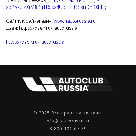
xqP67uiZXiMfiPg1Rbsx4UqLN_tc5kriDYRXhLg
Сайт клуба/магазин:
www.liautorussia.ru
Дзен: https://dzen.ru/liautorussia
https://dzen.ru/liautorussia
© 2025 Все права защищены.
info@liautorussia.ru
8-800-101-67-89