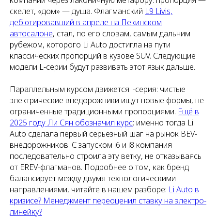
скелет, «дом» — душа. Флагманский
L9 Livis,
дебютировавший в апреле на Пекинском
автосалоне
, стал, по его словам, самым дальним
рубежом, которого Li Auto достигла на пути
классических пропорций в кузове SUV. Следующие
модели L-серии будут развивать этот язык дальше.
Параллельным курсом движется i-серия: чистые
электрические внедорожники ищут новые формы, не
ограниченные традиционными пропорциями.
Ещё в
2025 году Ли Сян обозначил курс
: именно тогда Li
Auto сделала первый серьёзный шаг на рынок BEV-
внедорожников. С запуском i6 и i8 компания
последовательно строила эту ветку, не отказываясь
от EREV-флагманов. Подробнее о том, как бренд
балансирует между двумя технологическими
направлениями, читайте в нашем разборе:
Li Auto в
кризисе? Менеджмент переоценил ставку на электро-
линейку?