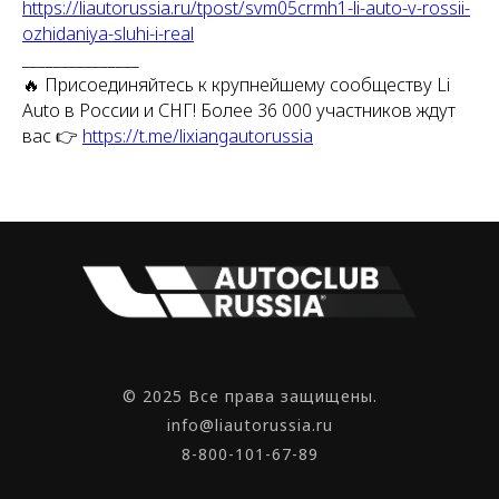
https://liautorussia.ru/tpost/svm05crmh1-li-auto-v-rossii-
ozhidaniya-sluhi-i-real
_______________
🔥 Присоединяйтесь к крупнейшему сообществу Li
Auto в России и СНГ! Более 36 000 участников ждут
вас 👉
https://t.me/lixiangautorussia
© 2025 Все права защищены.
info@liautorussia.ru
8-800-101-67-89