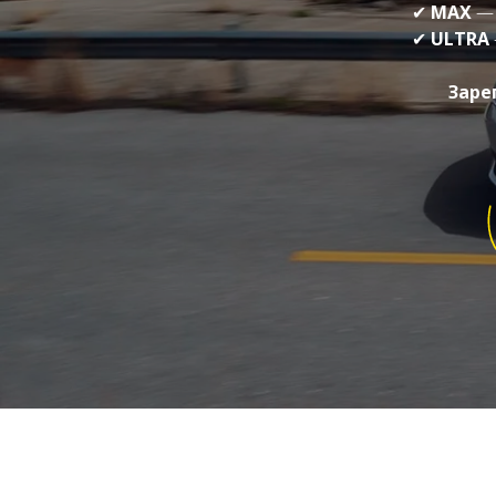
✔
MAX
— 
✔
ULTRA
Заре