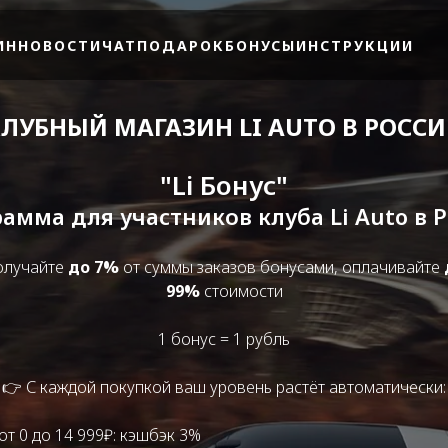
ИН
НОВОСТИ
ЧАТ
ПОДАРОК
БОНУСЫ
ИНСТРУКЦИИ
ЛУБНЫЙ МАГАЗИН LI AUTO В РОСС
"Li Бонус"
амма для участников клуба Li Auto в 
олучайте
до 7%
от суммы заказов бонусами, оплачивайте
99%
стоимости
1 бонус = 1 рубль
👉 С каждой покупкой ваш уровень растёт автоматически:
от 0 до 14 999₽: кэшбэк 3%