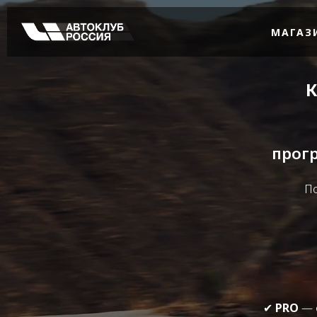
МАГАЗ
К
прогр
П
✔
PRO
— 