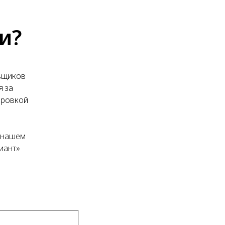
и?
авщиков
я за
ировкой
в нашем
иант»