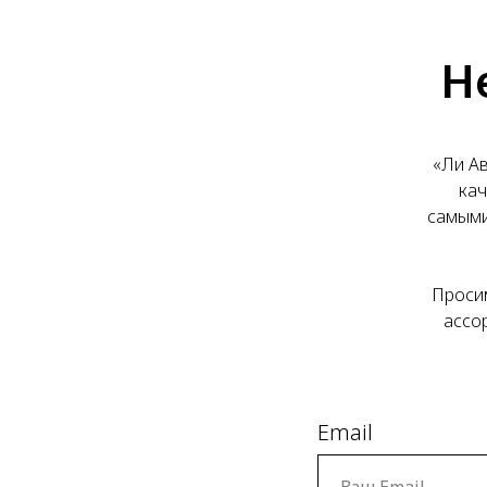
Н
«Ли Ав
кач
самыми
Просим
ассо
Email