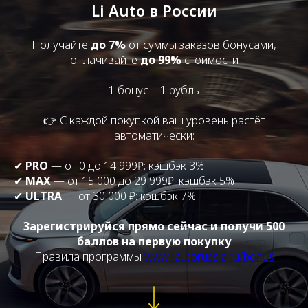
Li Auto в России
Получайте
до 7%
от суммы заказов бонусами,
оплачивайте
до 99%
стоимости
1 бонус = 1 рубль
👉 С каждой покупкой ваш уровень растёт
автоматически:
✔
PRO
— от 0 до 14 999₽: кэшбэк 3%
✔
MAX
— от 15 000 до 29 999₽: кэшбэк 5%
✔
ULTRA
— от 30 000 ₽: кэшбэк 7%
Зарегистрируйся прямо сейчас и получи 500
баллов на первую покупку
Правила программы
www.liautorussia.ru/bonus