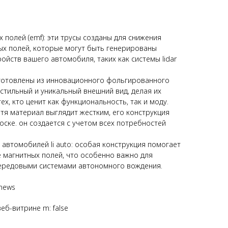
 полей (emf): эти трусы созданы для снижения
ых полей, которые могут быть генерированы
ойств вашего автомобиля, таких как системы lidar
изготовлены из инновационного фольгированного
стильный и уникальный внешний вид, делая их
х, кто ценит как функциональность, так и моду.
отя материал выглядит жестким, его конструкция
ске. он создается с учетом всех потребностей
 автомобилей li auto: особая конструкция помогает
 магнитных полей, что особенно важно для
ередовыми системами автономного вождения.
 news
еб-витрине m: false