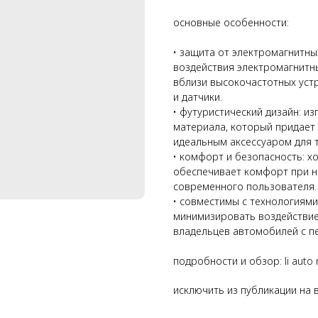
основные особенности:
• защита от электромагнитных
воздействия электромагнитн
вблизи высокочастотных устр
и датчики.
• футуристический дизайн: 
материала, который придает 
идеальным аксессуаром для те
• комфорт и безопасность: х
обеспечивает комфорт при но
современного пользователя.
• совместимы с технологиями
минимизировать воздействие
владельцев автомобилей с п
подробности и обзор: li auto
исключить из публикации на в