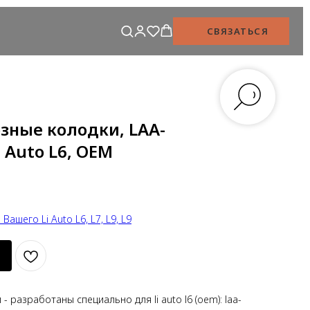
СВЯЗАТЬСЯ
зные колодки, LAA-
i Auto L6, OEM
ашего Li Auto L6, L7, L9, L9
 разработаны специально для li auto l6 (oem): laa-