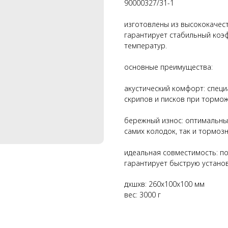
90000327/31-1
изготовлены из высококачес
гарантирует стабильный коэ
температур.
основные преимущества:
акустический комфорт: спец
скрипов и писков при тормож
бережный износ: оптимальны
самих колодок, так и тормозн
идеальная совместимость: п
гарантирует быструю установ
дxшxв: 260x100x100 мм
вес: 3000 г