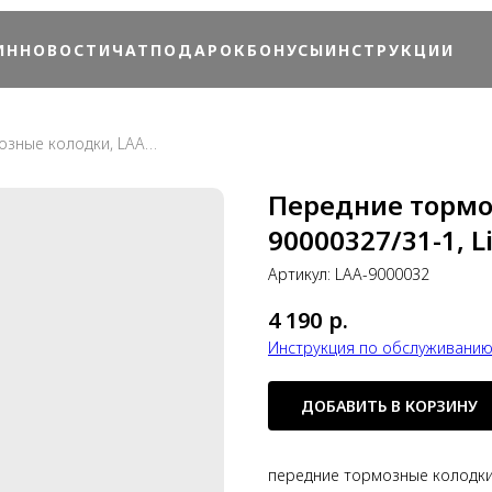
ИН
НОВОСТИ
ЧАТ
ПОДАРОК
БОНУСЫ
ИНСТРУКЦИИ
Передние тормозные колодки, LAA-90000327/31-1, Li Auto L6, OEM
Передние тормо
90000327/31-1, L
Артикул:
LAA-9000032
4 190
р.
Инструкция по обслуживанию В
ДОБАВИТЬ В КОРЗИНУ
передние тормозные колодки -