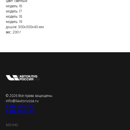
цвет: светлый
модель: l6
модель: l7
модель: l8
модель: l9
дxшxв: 300x300x40 мм
вес: 200 г
© 2026 Все права защищены.
info@liautorussia.ru
8-800-101-67-89
8-980-421-56-10
МЕНЮ