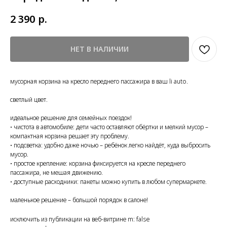
2 390
р.
НЕТ В НАЛИЧИИ
мусорная корзина на кресло переднего пассажира в ваш li auto.
светлый цвет.
идеальное решение для семейных поездок!
• чистота в автомобиле: дети часто оставляют обёртки и мелкий мусор –
компактная корзина решает эту проблему.
• подсветка: удобно даже ночью – ребёнок легко найдёт, куда выбросить
мусор.
• простое крепление: корзина фиксируется на кресле переднего
пассажира, не мешая движению.
• доступные расходники: пакеты можно купить в любом супермаркете.
маленькое решение – большой порядок в салоне!
исключить из публикации на веб-витрине m: false