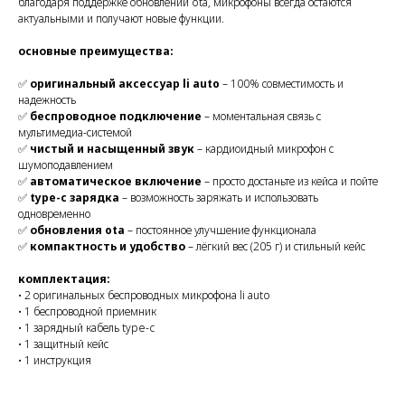
благодаря поддержке обновлений ota, микрофоны всегда остаются
актуальными и получают новые функции.
основные преимущества:
✅
оригинальный аксессуар li auto
– 100% совместимость и
надежность
✅
беспроводное подключение
– моментальная связь с
мультимедиа-системой
✅
чистый и насыщенный звук
– кардиоидный микрофон с
шумоподавлением
✅
автоматическое включение
– просто достаньте из кейса и пойте
✅
type-c зарядка
– возможность заряжать и использовать
одновременно
✅
обновления ota
– постоянное улучшение функционала
✅
компактность и удобство
– лёгкий вес (205 г) и стильный кейс
комплектация:
• 2 оригинальных беспроводных микрофона li auto
• 1 беспроводной приемник
• 1 зарядный кабель type-c
• 1 защитный кейс
• 1 инструкция