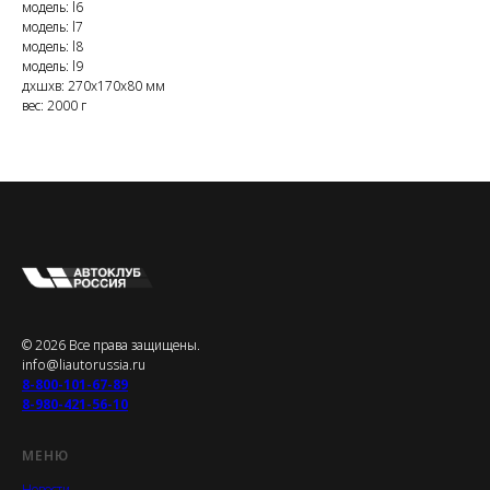
модель: l6
модель: l7
модель: l8
модель: l9
дxшxв: 270x170x80 мм
вес: 2000 г
© 2026 Все права защищены.
info@liautorussia.ru
8-800-101-67-89
8-980-421-56-10
МЕНЮ
Новости