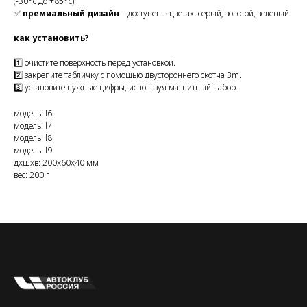
(-30°c до +85°c).
✅
премиальный дизайн
– доступен в цветах: серый, золотой, зеленый.
как установить?
1️⃣ очистите поверхность перед установкой.
2️⃣ закрепите табличку с помощью двустороннего скотча 3m.
3️⃣ установите нужные цифры, используя магнитный набор.
модель: l6
модель: l7
модель: l8
модель: l9
дxшxв: 200x60x40 мм
вес: 200 г