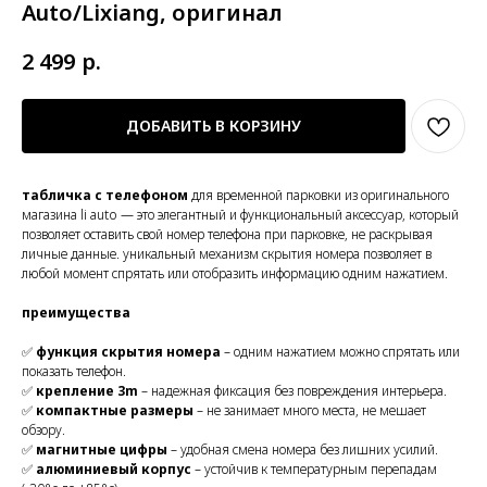
Auto/Lixiang, оригинал
2 499
р.
ДОБАВИТЬ В КОРЗИНУ
табличка с телефоном
для временной парковки из оригинального
магазина li auto — это элегантный и функциональный аксессуар, который
позволяет оставить свой номер телефона при парковке, не раскрывая
личные данные. уникальный механизм скрытия номера позволяет в
любой момент спрятать или отобразить информацию одним нажатием.
преимущества
✅
функция скрытия номера
– одним нажатием можно спрятать или
показать телефон.
✅
крепление 3m
– надежная фиксация без повреждения интерьера.
✅
компактные размеры
– не занимает много места, не мешает
обзору.
✅
магнитные цифры
– удобная смена номера без лишних усилий.
✅
алюминиевый корпус
– устойчив к температурным перепадам