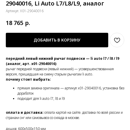
29040016, Li Auto L7/L8/L9, аналог
Артикул:
X01-29040016
18 765
р.
ДОБАВИТЬ В КОРЗИНУ
передний левый нижний рычаг подвески — li auto l7 / l8 / l9
(аналог, арт. x01-29040016)
рычаг передней подвески (левый нижний) — усовершенствованная
версия, пришедшая на смену старым рычагам li auto.
почему стоит выбрать:
прямая замена оригинала — артикул x01-29040016, установка без
доработок
подходит для li auto l7, l8 и l9
оплата и доставка:
оплата картой на сайте. доставка по всей россии и
странам снг или самовывоз со склада в москве.
дxшxв: 600x500x150 мм